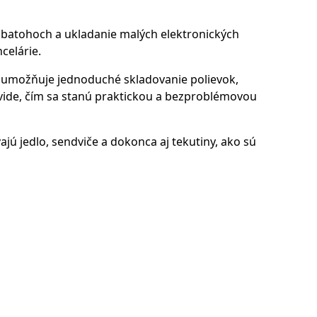
 v batohoch a ukladanie malých elektronických
celárie.
o umožňuje jednoduché skladovanie polievok,
s-vide, čím sa stanú praktickou a bezproblémovou
jú jedlo, sendviče a dokonca aj tekutiny, ako sú