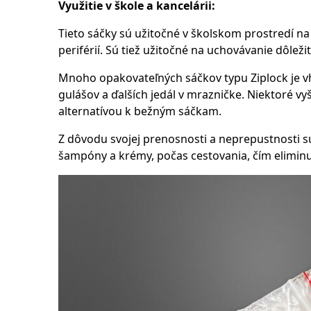
Využitie v škole a kancelárii:
Tieto sáčky sú užitočné v školskom prostredí na
periférií. Sú tiež užitočné na uchovávanie dôle
Mnoho opakovateľných sáčkov typu Ziplock je v
gulášov a ďalších jedál v mrazničke. Niektoré v
alternatívou k bežným sáčkam.
Z dôvodu svojej prenosnosti a neprepustnosti sú
šampóny a krémy, počas cestovania, čím elimin