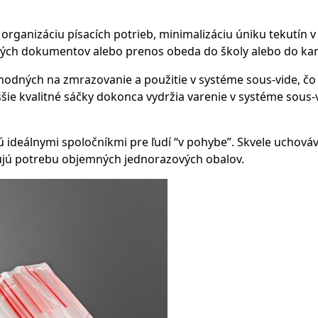
 organizáciu písacích potrieb, minimalizáciu úniku tekutín
žitých dokumentov alebo prenos obeda do školy alebo do kan
hodných na zmrazovanie a použitie v systéme sous-vide, č
yššie kvalitné sáčky dokonca vydržia varenie v systéme sou
 ideálnymi spoločníkmi pre ľudí “v pohybe”. Skvele uchováva
ujú potrebu objemných jednorazových obalov.