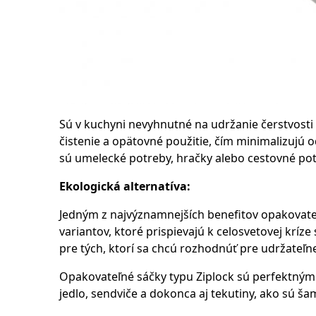
Sú v kuchyni nevyhnutné na udržanie čerstvosti 
čistenie a opätovné použitie, čím minimalizujú
sú umelecké potreby, hračky alebo cestovné pot
Ekologická alternatíva:
Jedným z najvýznamnejších benefitov opakovateľn
variantov, ktoré prispievajú k celosvetovej krí
pre tých, ktorí sa chcú rozhodnúť pre udržateľnej
Opakovateľné sáčky typu Ziplock sú perfektnými 
jedlo, sendviče a dokonca aj tekutiny, ako sú 