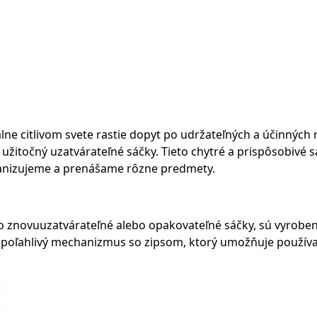
 citlivom svete rastie dopyt po udržateľných a účinných r
 užitočný
uzatvárateľné sáčky
. Tieto chytré a prispôsobivé
anizujeme a prenášame rôzne predmety.
o znovuuzatvárateľné alebo opakovateľné sáčky, sú vyroben
 spoľahlivý mechanizmus so zipsom, ktorý umožňuje používa