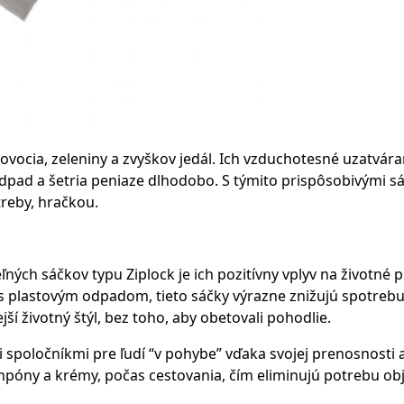
ovocia, zeleniny a zvyškov jedál. Ich vzduchotesné uzatvára
 odpad a šetria peniaze dlhodobo. S týmito prispôsobivými 
reby, hračkou.
ých sáčkov typu Ziplock je ich pozitívny vplyv na životné 
ze s plastovým odpadom, tieto sáčky výrazne znižujú spotre
ší životný štýl, bez toho, aby obetovali pohodlie.
spoločníkmi pre ľudí “v pohybe” vďaka svojej prenosnosti a
šampóny a krémy, počas cestovania, čím eliminujú potrebu o