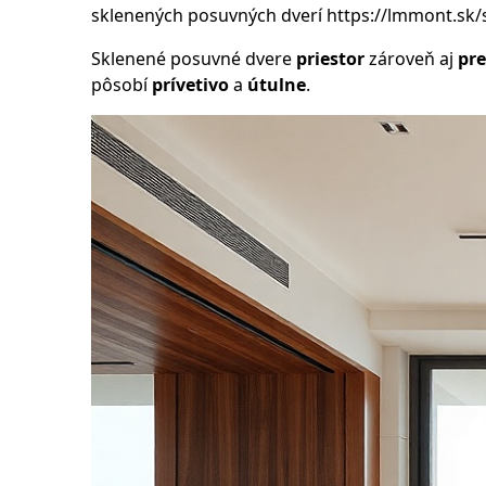
sklenených posuvných dverí
https://lmmont.sk/
Sklenené posuvné dvere
priestor
zároveň aj
pre
pôsobí
prívetivo
a
útulne
.