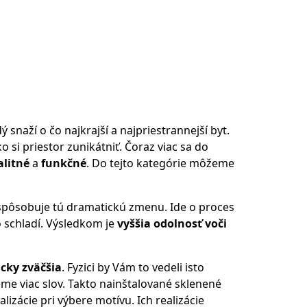
snaží o čo najkrajší a najpriestrannejší byt.
 si priestor zunikátniť. Čoraz viac sa do
alitné
a
funkčné
. Do tejto kategórie môžeme
u spôsobuje tú dramatickú zmenu. Ide o proces
o schladí. Výsledkom je
vyššia odolnosť voči
icky zväčšia
. Fyzici by Vám to vedeli isto
me viac slov. Takto nainštalované sklenené
zácie pri výbere motívu. Ich realizácie