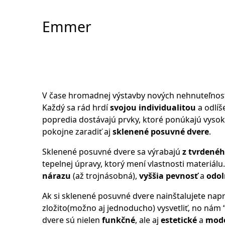
Skip
to
Emmer
Content
V čase hromadnej výstavby nových nehnuteľností,
Každý sa rád hrdí
svojou individualitou
a odlíš
popredia dostávajú prvky, ktoré ponúkajú vysokú
pokojne zaradiť aj
sklenené posuvné dvere
.
Sklenené posuvné dvere sa výrabajú
z tvrdené
tepelnej úpravy, ktorý mení vlastnosti materiál
nárazu
(až trojnásobná),
vyššia pevnosť
a
odol
Ak si sklenené posuvné dvere nainštalujete na
zložito(možno aj jednoducho) vysvetliť, no nám
dvere sú nielen
funkčné
, ale aj
estetické
a
mod