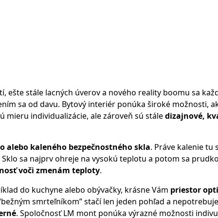
 ešte stále lacných úverov a nového reality boomu sa každý 
ením sa od davu. Bytový interiér ponúka široké možnosti, ako
 mieru individualizácie, ale zároveň sú stále
dizajnové, kv
ho alebo kaleného bezpečnostného skla
. Práve kalenie t
u. Sklo sa najprv ohreje na vysokú teplotu a potom sa prudk
nosť voči zmenám teploty
.
príklad do kuchyne alebo obývačky, krásne Vám
priestor opt
 “bežným smrteľníkom” stačí len jeden pohľad a nepotrebuje
erné
. Spoločnosť LM mont ponúka výrazné možnosti indivuali