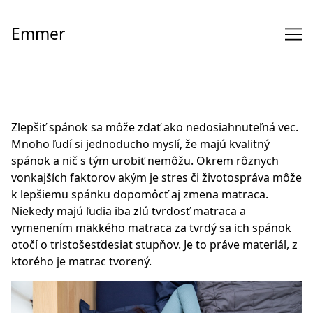
Skip
to
Emmer
Content
Zlepšiť spánok sa môže zdať ako nedosiahnuteľná vec.
Mnoho ľudí si jednoducho myslí, že majú kvalitný
spánok a nič s tým urobiť nemôžu. Okrem rôznych
vonkajších faktorov akým je stres či životospráva môže
k lepšiemu spánku dopomôcť aj zmena matraca.
Niekedy majú ľudia iba zlú tvrdosť matraca a
vymenením mäkkého matraca za tvrdý sa ich spánok
otočí o tristošesťdesiat stupňov. Je to práve materiál, z
ktorého je matrac tvorený.