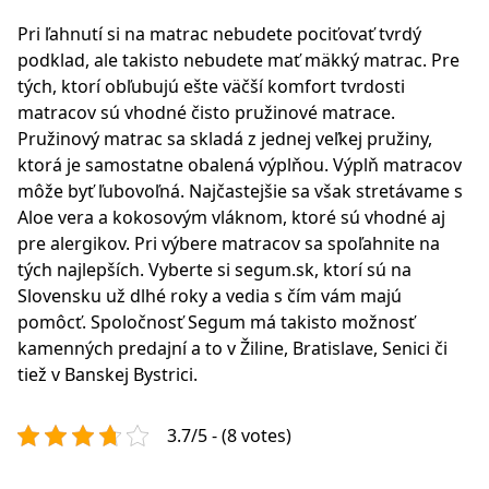
Pri ľahnutí si na matrac nebudete pociťovať tvrdý
podklad, ale takisto nebudete mať mäkký matrac. Pre
tých, ktorí obľubujú ešte väčší komfort tvrdosti
matracov sú vhodné čisto pružinové matrace.
Pružinový matrac
sa skladá z jednej veľkej pružiny,
ktorá je samostatne obalená výplňou. Výplň matracov
môže byť ľubovoľná. Najčastejšie sa však stretávame s
Aloe vera a kokosovým vláknom, ktoré sú vhodné aj
pre alergikov. Pri výbere matracov sa spoľahnite na
tých najlepších. Vyberte si segum.sk, ktorí sú na
Slovensku už dlhé roky a vedia s čím vám majú
pomôcť.
Spoločnosť Segum má takisto možnosť
kamenných predajní a to v Žiline, Bratislave, Senici či
tiež v Banskej Bystrici.
3.7/5 - (8 votes)