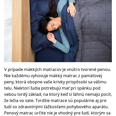
V prípade mäkkých matracov je vnútro tvorené penou.
Nie každému vyhovuje mäkký matrac z pamäťovej
peny, ktorá obopne vaše krivky prispôsobí sa vášmu
telu. Niektorí ľudia potrebujú mať pri spánku pod
sebou tvrdý základ, na ktorý keď si ľahnú nemajú pocit,
že ležia vo vate. Tvrdšie matrace sú populárne aj pre
ľudí so zdravotnými ťažkosťami pohybového aparátu.
Penový matrac určite nie je vhodný pre ľudí, ktorým sa