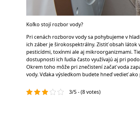
Koľko stojí rozbor vody
?
Pri cenách rozborov vody sa pohybujeme v hladin
ich záber je širokospektrálny. Zistiť obsah lát
pesticídmi, toxínmi ale aj mikroorganizmami. 
dostupnosti ich ľudia často využívajú aj pri podo
Okrem toho môže pri znečistení začať voda zapá
vody. Vďaka výsledkom budete hneď vedieť ako p
3/5 - (8 votes)