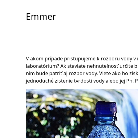
Skip
to
Emmer
Content
V akom prípade pristupujeme k rozboru vody v 
laboratórium? Ak staviate nehnuteľnosť určite 
nim bude patriť aj rozbor vody. Viete ako ho zí
jednoduché zistenie tvrdosti vody alebo jej Ph. 