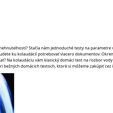
nehnuteľnosti? Stačia nám jednoduché testy na parametre 
budete ku kolaudácií potrebovať viacero dokumentov. Okrem 
skať? Na kolaudáciu vám klasický domáci test na rozbor vody
Pri bežných domácich testoch, ktoré si môžeme zakúpiť cez i