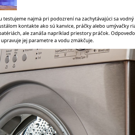
du testujeme najmä pri podozrení na zachytávajúci sa vod
ustálom kontakte ako sú kanvice, práčky alebo umývačky ri
tériách, ale zanáša napríklad priestory práčok. Odpoveďou n
 upravuje jej parametre a vodu zmäkčuje.