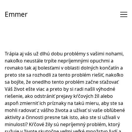
Skip
to
Emmer
Content
Trápia aj vás už dlhú dobu problémy s vašimi nohami,
nakoľko neustále trpíte nepríjemnými opuchmi a
rovnako tak aj bolesťami v oblasti dolných končatín a
preto ste sa rozhodli za tento problém riešiť, nakoľko
sa bojíte, že onedlho tento problém začne sťažovať
Váš život ešte viac a preto by si radi našli výhodné
riešenie, ako odstrániť prejavy kŕčových žíl alebo
aspoň zmierniť ich príznaky na takú mieru, aby ste sa
mohli radovať z vášho života a užívať si vaše obľúbené
aktivity a činnosti presne tak isto, ako ste si užívali v
minulosti?
Kŕčové žily
sú nepríjemný problém, ktorý
sužuje v živote skutočne veľmi veľké množstvo ľudí a