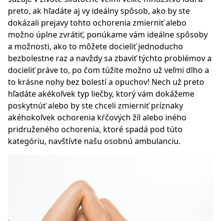
preto, ak hľadáte aj vy ideálny spôsob, ako by ste
dokázali prejavy tohto ochorenia zmierniť alebo
možno úplne zvrátiť, ponúkame vám ideálne spôsoby
a možnosti, ako to môžete docieliť jednoducho
bezbolestne raz a navždy sa zbaviť týchto problémov a
docieliť práve to, po čom túžite možno už veľmi dlho a
to krásne nohy bez bolestí a opuchov! Nech už preto
hľadáte akékoľvek typ liečby, ktorý vám dokážeme
poskytnúť alebo by ste chceli zmierniť príznaky
akéhokoľvek ochorenia kŕčových žíl alebo iného
pridruženého ochorenia, ktoré spadá pod túto
kategóriu, navštívte našu osobnú ambulanciu.