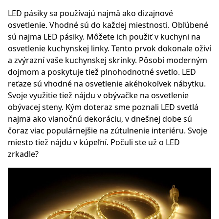
LED pásiky sa používajú najmä ako dizajnové
osvetlenie. Vhodné sú do každej miestnosti. Obľúbené
sú najmä LED pásiky. Môžete ich použiť v kuchyni na
osvetlenie kuchynskej linky. Tento prvok dokonale oživí
a zvýrazní vaše kuchynskej skrinky. Pôsobí moderným
dojmom a poskytuje tiež plnohodnotné svetlo. LED
reťaze sú vhodné na osvetlenie akéhokoľvek nábytku.
Svoje využitie tiež nájdu v obývačke na osvetlenie
obývacej steny. Kým doteraz sme poznali
LED svetlá
najmä ako vianočnú dekoráciu, v dnešnej dobe sú
čoraz viac populárnejšie na zútulnenie interiéru. Svoje
miesto tiež nájdu v kúpeľní. Počuli ste už o LED
zrkadle?