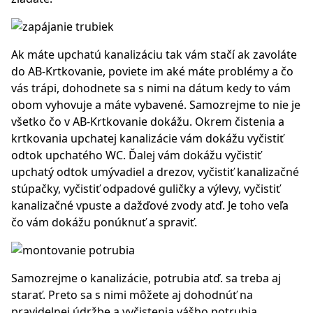
Ak máte upchatú kanalizáciu tak vám stačí ak zavoláte
do AB-Krtkovanie, poviete im aké máte problémy a čo
vás trápi, dohodnete sa s nimi na dátum kedy to vám
obom vyhovuje a máte vybavené. Samozrejme to nie je
všetko čo v AB-Krtkovanie dokážu. Okrem čistenia a
krtkovania upchatej kanalizácie vám dokážu vyčistiť
odtok upchatého WC. Ďalej vám dokážu vyčistiť
upchatý odtok umývadiel a drezov, vyčistiť kanalizačné
stúpačky, vyčistiť odpadové guličky a výlevy, vyčistiť
kanalizačné vpuste a dažďové zvody atď. Je toho veľa
čo vám dokážu ponúknuť a spraviť.
Samozrejme o kanalizácie, potrubia atď. sa treba aj
starať. Preto sa s nimi môžete aj dohodnúť na
pravidelnej údržbe a vyčistenia vášho potrubia,