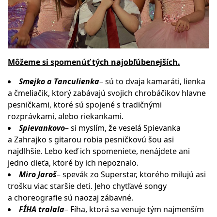
Môžeme si spomenúť tých najobľúbenejších.
Smejko a Tanculienka
– sú to dvaja kamaráti, lienka
a čmeliačik, ktorý zabávajú svojich chrobáčikov hlavne
pesničkami, ktoré sú spojené s tradičnými
rozprávkami, alebo riekankami.
Spievankovo
– si myslím, že veselá Spievanka
a Zahrajko s gitarou robia pesničkovú šou asi
najdlhšie. Lebo keď ich spomeniete, nenájdete ani
jedno dieťa, ktoré by ich nepoznalo.
Miro Jaroš
– spevák zo Superstar, ktorého milujú asi
trošku viac staršie deti. Jeho chytľavé songy
a choreografie sú naozaj zábavné.
FÍHA tralala
– Fíha, ktorá sa venuje tým najmenším