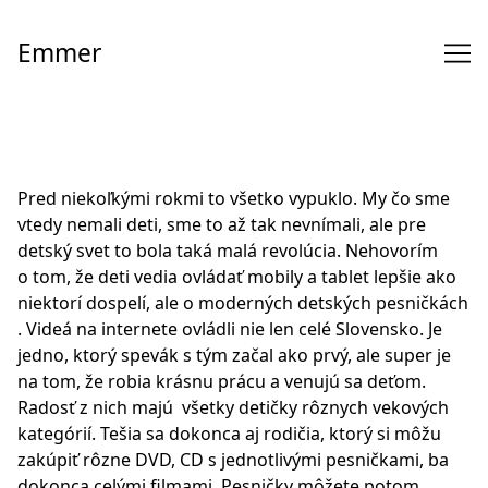
Skip
to
Emmer
Content
Pred niekoľkými rokmi to všetko vypuklo. My čo sme
vtedy nemali deti, sme to až tak nevnímali, ale pre
detský svet to bola taká malá revolúcia. Nehovorím
o tom, že deti vedia ovládať mobily a tablet lepšie ako
niektorí dospelí, ale o moderných detských pesničkách
. Videá na internete ovládli nie len celé Slovensko. Je
jedno, ktorý spevák s tým začal ako prvý, ale super je
na tom, že robia krásnu prácu a venujú sa deťom.
Radosť z nich majú všetky detičky rôznych vekových
kategórií. Tešia sa dokonca aj rodičia, ktorý si môžu
zakúpiť rôzne DVD, CD s jednotlivými pesničkami, ba
dokonca celými filmami. Pesničky môžete potom