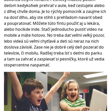
deťom kedykoľvek prehrať v aute, keď cestujete alebo
z dlhej chvíle doma. Je to rýchly pomocník a zaujme ich
na dosť dlho, aby ste stihli s prehľadom navariť obed
a poupratovať. Môžete túto fintu použiť aj u lekára,
alebo hocikde inde. Stačí jednoducho pustiť video na
mobile a máte hotovo. No treba dať veľmi veľký pozor,
lebo videá sú veľmi chytľavé a deti sú neraz na nich
doslova závislé. Zase nie je dobré celý deň pozerať do
televízie, či mobilu. Radšej treba ísť s deťmi do parku
a tam sa zahrať a zaspievať si pesničky, ktoré už vedia
stopercentne naspamäť.