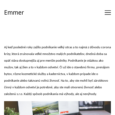
Skip
to
Emmer
Content
Aj keď posledné roky zažilo podnikanie veľký otras a to najmä z dôvodu corona
krízy, ktorá zruinovala veľké množstvo malých podnikateľov,
dnešná
doba sa
opäť stáva dostupnejšia aj pre menšie podniky. Podnikanie je otázkou ako
mužov, tak aj žien a to v každom odvetví. Či už ide o stavebnú firmu, prenájom
bytov, rôzne kozmetické služby a kaderníctva, v každom prípade ide o
podnikanie alebo takzvanú voľnú živnosť. Na to, aby ste mohli byť zárobkovo
činný v každom odvetví je potrebné, aby ste mali otvorenú živnosť alebo
založenú s.r.o. Každý spôsob podnikania má výhody, ale aj nevýhody.