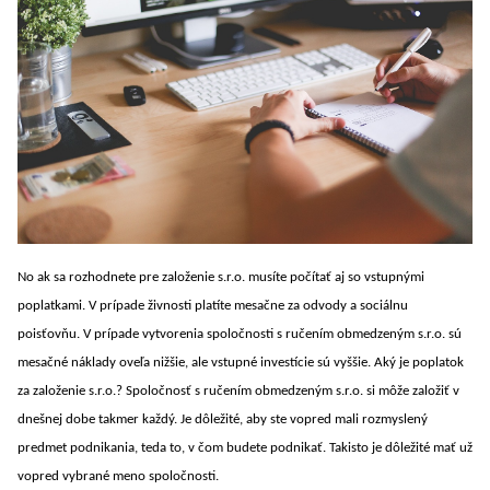
No ak sa rozhodnete pre založenie s.r.o. musíte počítať aj so vstupnými
poplatkami. V prípade živnosti platíte mesačne za odvody a sociálnu
poisťovňu. V prípade vytvorenia spoločnosti s ručením obmedzeným s.r.o. sú
mesačné náklady oveľa nižšie, ale vstupné investície sú vyššie. Aký je
poplatok
za založenie s.r.o.
? Spoločnosť s ručením obmedzeným s.r.o. si môže založiť v
dnešnej dobe takmer každý. Je dôležité, aby ste vopred mali rozmyslený
predmet podnikania, teda to, v čom budete podnikať. Takisto je dôležité mať už
vopred vybrané meno spoločnosti.