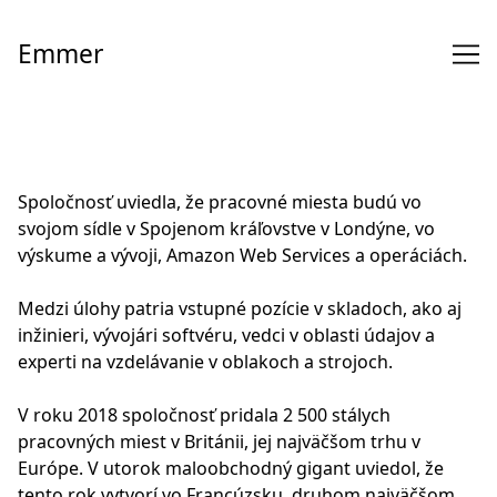
Skip
to
Emmer
Content
Spoločnosť uviedla, že pracovné miesta budú vo
svojom sídle v Spojenom kráľovstve v Londýne, vo
výskume a vývoji, Amazon Web Services a operáciách.
Medzi úlohy patria vstupné pozície v skladoch, ako aj
inžinieri, vývojári softvéru, vedci v oblasti údajov a
experti na vzdelávanie v oblakoch a strojoch.
V roku 2018 spoločnosť pridala 2 500 stálych
pracovných miest v Británii, jej najväčšom trhu v
Európe. V utorok maloobchodný gigant uviedol, že
tento rok vytvorí vo Francúzsku, druhom najväčšom