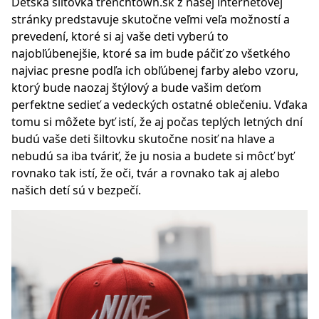
Detská šiltovka
trenchtown.sk
z našej internetovej
stránky predstavuje skutočne veľmi veľa možností a
prevedení, ktoré si aj vaše deti vyberú to
najobľúbenejšie, ktoré sa im bude páčiť zo všetkého
najviac presne podľa ich obľúbenej farby alebo vzoru,
ktorý bude naozaj štýlový a bude vašim deťom
perfektne sedieť a vedeckých ostatné oblečeniu. Vďaka
tomu si môžete byť istí, že aj počas teplých letných dní
budú vaše deti šiltovku skutočne nosiť na hlave a
nebudú sa iba
tváriť
, že ju nosia a budete si môcť byť
rovnako tak istí, že oči, tvár a rovnako tak aj alebo
našich detí sú v bezpečí.