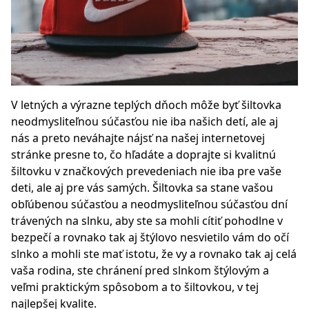
V letných a výrazne teplých dňoch môže byť šiltovka
neodmysliteľnou súčasťou nie iba našich detí, ale aj
nás a preto neváhajte nájsť na našej internetovej
stránke presne to, čo hľadáte a doprajte si kvalitnú
šiltovku v značkových prevedeniach nie iba pre vaše
deti, ale aj pre vás samých.
Šiltovka sa stane vašou
obľúbenou súčasťou a neodmysliteľnou súčasťou dní
trávených na slnku, aby ste sa mohli cítiť pohodlne v
bezpečí a rovnako tak aj štýlovo nesvietilo vám do očí
slnko a mohli ste mať istotu, že vy a rovnako tak aj celá
vaša rodina, ste chránení pred slnkom štýlovým a
veľmi praktickým spôsobom a to šiltovkou, v tej
najlepšej kvalite.