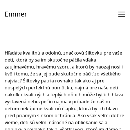
Skip
to
Emmer
Content
Hľadáte kvalitnú a odolnú, značkovú šiltovku pre vaše
deti, ktorá by sa im skutočne páčila vďaka
zaujímavému, hravému vzoru, a ktorú by naozaj nosili
kvôli tomu, že sa jej bude skutočne páčiť zo všetkého
najviac? Šiltovky patria rovnako tak ako aj pre
dospelých perfektnú pomôcku, najmä pre naše deti
nakoľko kvalitných a teplých dňoch môže byť ich hlava
vystavená nebezpečiu najmä v prípade že našim
deťom nekúpime kvalitnú čiapku, ktorá by ich hlavu
pred priamym slnkom ochránila. Ako však veľmi dobre
vieme, deti sú veľmi náročné na obliekanie sa a
doplnky a rovnako tak aj všetky veci, ktoré im dáme a